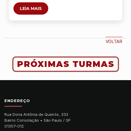
LEIA MAIS
VOLTAR
PRÓXIMAS TURMAS
ENDEREÇO
Rua Dona Antônia de Queirós, 333
Bairro Consolação •
São Paulo
/
SP
01307-012