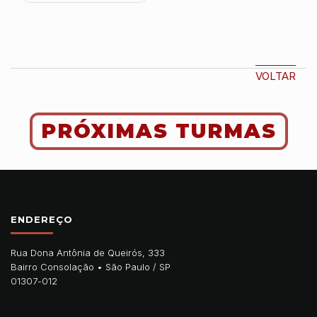
VOLTAR
PRÓXIMAS TURMAS
ENDEREÇO
Rua Dona Antônia de Queirós, 333
Bairro Consolação •
São Paulo
/
SP
01307-012