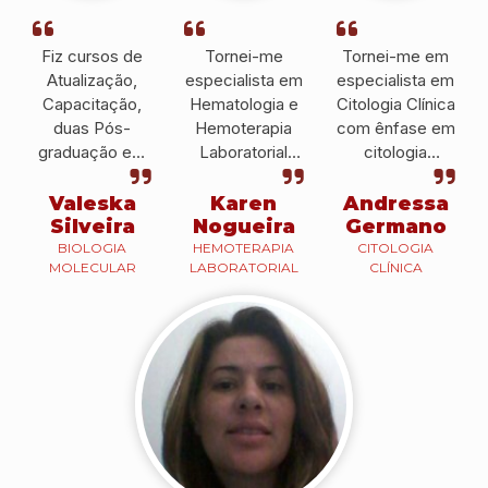
Fiz cursos de
Tornei-me
Tornei-me em
Atualização,
especialista em
especialista em
Capacitação,
Hematologia e
Citologia Clínica
duas Pós-
Hemoterapia
com ênfase em
graduação em
Laboratorial
citologia
Hematologia e
pelo IPESSP e
cérvico-vaginal
Hemoterapia e
atualmente, sou
pelo IPESSP e
Valeska
Karen
Andressa
Biologia
docente do
atualmente é
Silveira
Nogueira
Germano
Molecular que
IPESSP e
Histotécnica no
BIOLOGIA
HEMOTERAPIA
CITOLOGIA
MOLECULAR
LABORATORIAL
CLÍNICA
me ajudaram a
também em
Hospital
conseguir uma
outras
Brigadeiro.
colocação
instituições.
profissional e a
prestar um bom
serviço.