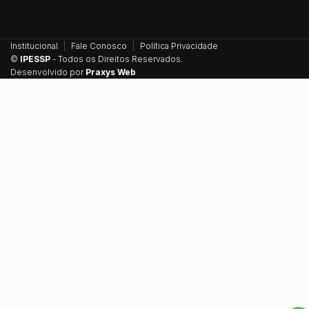
Institucional
Fale Conosco
Política Privacidade
©
IPESSP
- Todos os Direitos Reservados.
Desenvolvido por
Praxys Web