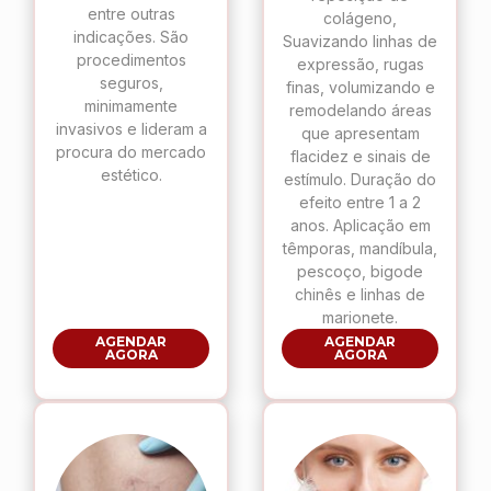
entre outras
colágeno,
indicações. São
Suavizando linhas de
procedimentos
expressão, rugas
seguros,
finas, volumizando e
minimamente
remodelando áreas
invasivos e lideram a
que apresentam
procura do mercado
flacidez e sinais de
estético.
estímulo. Duração do
efeito entre 1 a 2
anos. Aplicação em
têmporas, mandíbula,
pescoço, bigode
chinês e linhas de
marionete.
AGENDAR
AGENDAR
AGORA
AGORA