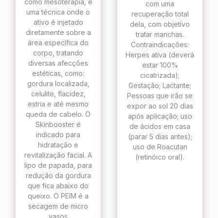
como mesoterapia, é
com uma
uma técnica onde o
recuperação total
ativo é injetado
dela, com objetivo
diretamente sobre a
tratar manchas.
área específica do
Contraindicações:
corpo, tratando
Herpes ativa (deverá
diversas afecções
estar 100%
estéticas, como:
cicatrizada);
gordura localizada,
Gestação; Lactante;
celulite, flacidez,
Pessoas que irão se
estria e até mesmo
expor ao sol 20 dias
queda de cabelo. O
após aplicação; uso
Skinbooster é
de ácidos em casa
indicado para
(parar 5 dias antes);
hidratação e
uso de Roacutan
revitalização facial. A
(retinóico oral).
lipo de papada, para
redução da gordura
que fica abaixo do
queixo. O PEIM é a
secagem de micro
vasos