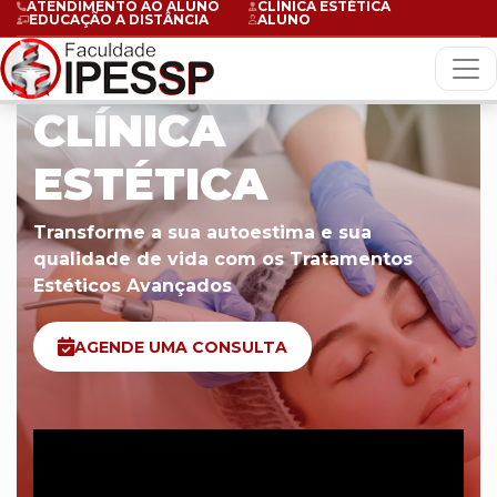
ATENDIMENTO AO ALUNO
CLÍNICA ESTÉTICA
EDUCAÇÃO A DISTÂNCIA
ALUNO
CLÍNICA
ESTÉTICA
Transforme a sua autoestima e sua
qualidade de vida com os Tratamentos
Estéticos Avançados
AGENDE UMA CONSULTA