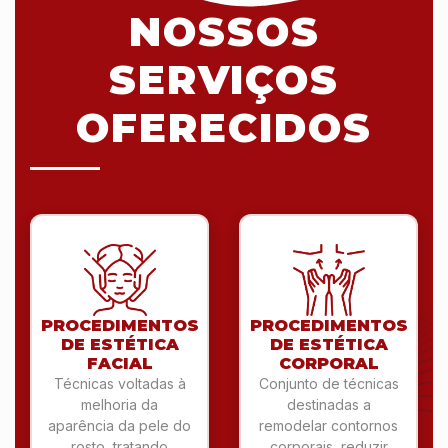
NOSSOS
SERVIÇOS
OFERECIDOS
PROCEDIMENTOS
PROCEDIMENTOS
DE ESTÉTICA
DE ESTÉTICA
FACIAL
CORPORAL
Técnicas voltadas à
Conjunto de técnicas
melhoria da
destinadas a
aparência da pele do
remodelar contornos
rosto, tratando
corporais, reduzir