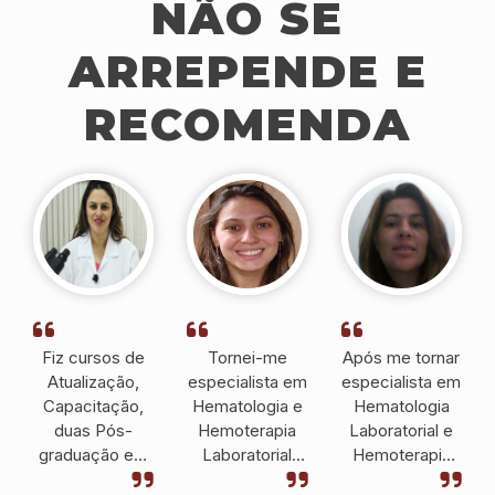
NÃO SE
ARREPENDE E
RECOMENDA
Fiz cursos de
Tornei-me
Após me tornar
Atualização,
especialista em
especialista em
Capacitação,
Hematologia e
Hematologia
duas Pós-
Hemoterapia
Laboratorial e
graduação em
Laboratorial
Hemoterapia
Hematologia e
pelo IPESSP e
pelo IPESSP fui