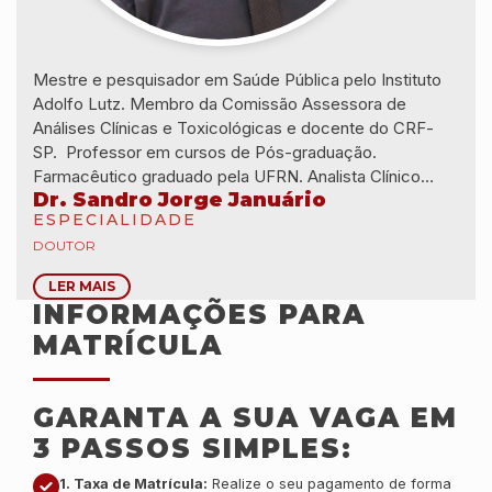
Mestre e pesquisador em Saúde Pública pelo Instituto
Adolfo Lutz. Membro da Comissão Assessora de
Análises Clínicas e Toxicológicas e docente do CRF-
SP. Professor em cursos de Pós-graduação.
Farmacêutico graduado pela UFRN. Analista Clínico
Dr. Sandro Jorge Januário
habilitado pela Faculdade de Ciências Farmacêuticas da
ESPECIALIDADE
USP. Especialista em Educação em Saúde Pública pela
DOUTOR
FIOCRUZ.
LER MAIS
INFORMAÇÕES PARA
MATRÍCULA
GARANTA A SUA VAGA EM
3 PASSOS SIMPLES:
1. Taxa de Matrícula:
Realize o seu pagamento de forma