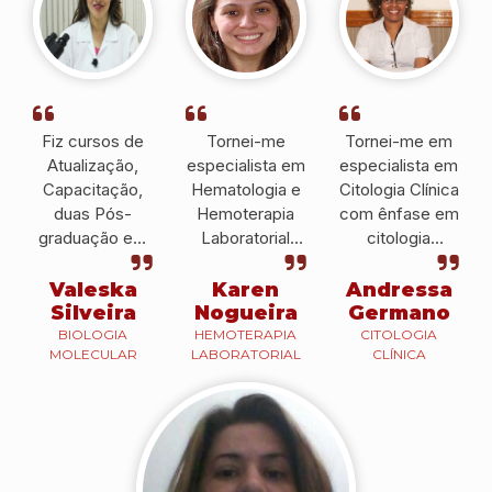
Fiz cursos de
Tornei-me
Tornei-me em
Atualização,
especialista em
especialista em
Capacitação,
Hematologia e
Citologia Clínica
duas Pós-
Hemoterapia
com ênfase em
graduação em
Laboratorial
citologia
Hematologia e
pelo IPESSP e
cérvico-vaginal
Hemoterapia e
atualmente, sou
pelo IPESSP e
Valeska
Karen
Andressa
Biologia
docente do
atualmente é
Silveira
Nogueira
Germano
Molecular que
IPESSP e
Histotécnica no
BIOLOGIA
HEMOTERAPIA
CITOLOGIA
MOLECULAR
LABORATORIAL
CLÍNICA
me ajudaram a
também em
Hospital
conseguir uma
outras
Brigadeiro.
colocação
instituições.
profissional e a
prestar um bom
serviço.