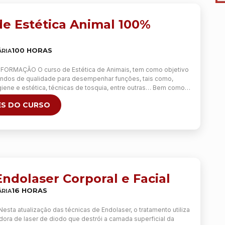
de Estética Animal 100%
100 HORAS
RIA
FORMAÇÃO O curso de Estética de Animais, tem como objetivo
andos de qualidade para desempenhar funções, tais como,
iene e estética, técnicas de tosquia, entre outras… Bem como
gias dermatológicas e saber lidar com o comportamento animal.
S DO CURSO
ulas 100% práticas; Não há necessidade de comprar nenhum
tinua
ndolaser Corporal e Facial
16 HORAS
RIA
Nesta atualização das técnicas de Endolaser, o tratamento utiliza
ora de laser de diodo que destrói a camada superficial da