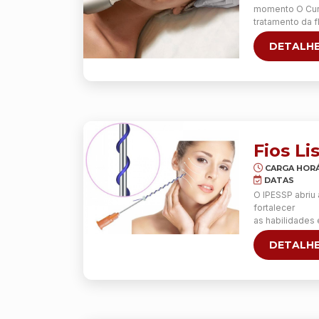
momento O Curs
tratamento da 
tecnologia com
DETALHE
ajustados de a
Fios L
CARGA HORÁ
DATAS
O IPESSP abriu
fortalecer
as habilidades
Quanto maior a 
DETALHE
para o paciente
Este curso terá
18h30 às 22h30 
Neste curso, o 
e
de tração (esp