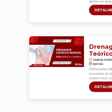
derme em grupos
facial, flacide
DETALHE
interno de coxa,
Drenag
Teórico
CARGA HORÁ
DATAS
DRENAGEM LINFÁ
estudante da ár
ampliar seus co
profissionais q
DETALHE
importância e 