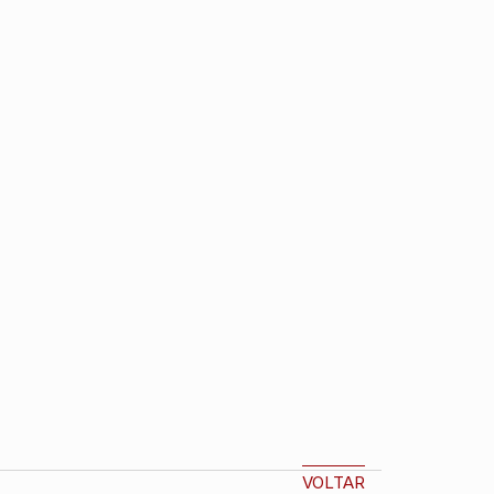
gação por posts
VOLTAR