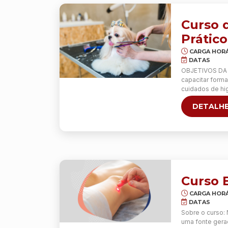
Curso 
Prático
CARGA HORÁ
DATAS
OBJETIVOS DA 
capacitar form
cuidados de hig
detetar patolo
DETALHE
Metodologia: A
material. …
Con
Curso E
CARGA HORÁ
DATAS
Sobre o curso: 
uma fonte gerad