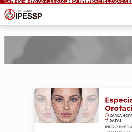
ATENDIMENTO AO ALUNO
CLÍNICA ESTÉTICA
EDUCAÇÃO A D
Especi
Orofaci
CARGA HORÁ
DATAS
INICIO IMED