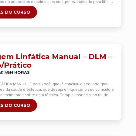
 de adipócitos e estimula os colágenos. Indicado para lifting
z facial e corporal, gordura localizada na aplicação no abdômen,
S DO CURSO
 flancos, costas, celulites, cicatriz …
Continua
em Linfática Manual – DLM –
/Prático
8H HORAS
RIA
TICA MANUAL É para você, que já concluiu o segundo grau,
ea da saúde e estética, que deseja enriquecer o seu currículo e
nhecimentos sobre esta técnica. Terapia essencial no rol de
ue desejam atuar na área e se destacar, devido a sua
S DO CURSO
seus benefícios! Aqui você …
Continua