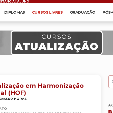
ISTÂNCIA
ALUNO
DIPLOMAS
CURSOS LIVRES
GRADUAÇÃO
PÓS
CURSOS
ATUALIZAÇÃO
O que está pr
alização em Harmonização
al (HOF)
500 HORAS
RIA
A
IATO
B