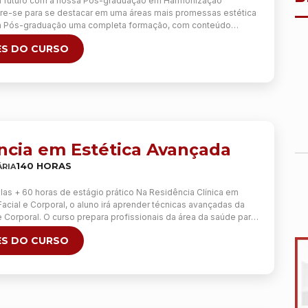
u futuro com a nossa Pós-graduação em Harmonização
are-se para se destacar em uma áreas mais promessas estética
sa Pós-graduação uma completa formação, com conteúdo
ensivas que capacitam você a se tornar um especialista
S DO CURSO
ficado. Com foco na excelência técnica e em os resultados
so vai …
Continua
ncia em Estética Avançada
140 HORAS
RIA
las + 60 horas de estágio prático Na Residência Clínica em
cial e Corporal, o aluno irá aprender técnicas avançadas da
 e Corporal. O curso prepara profissionais da área da saúde para
cado da estética, por meio de conhecimento teórico e
S DO CURSO
 prático dos principais procedimentos utilizados …
Continua