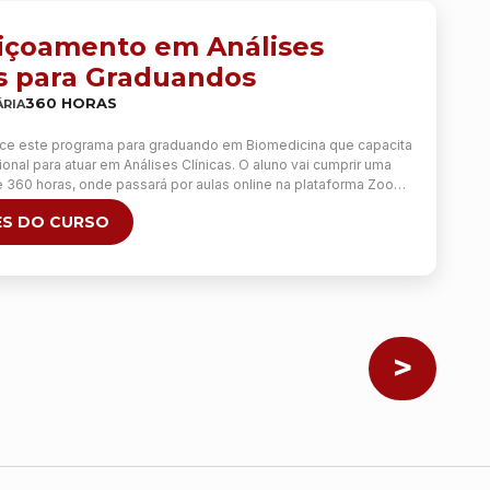
nsinados a anatomia, aplicabilidade, efeitos clínicos. Na prática,
BELARES; PÉS DE GALINHA; OLHEIRAS; CÓDIGO DE BARRAS;
içoamento em Análises
ENIANO…
as para Graduandos
360 HORAS
RIA
ce este programa para graduando em Biomedicina que capacita
sional para atuar em Análises Clínicas. O aluno vai cumprir uma
e 360 horas, onde passará por aulas online na plataforma Zoom,
s práticas laboratoriais e participando da rotina em vários
S DO CURSO
oratório parceiro. Objetivos: Complementar a formação …
Nave