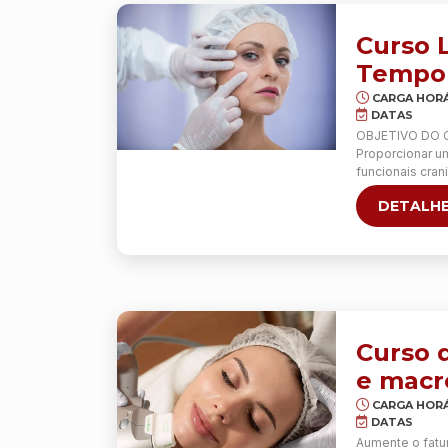
Curso L
Tempor
CARGA HORÁ
DATAS
OBJETIVO DO
Proporcionar u
funcionais cran
processo de en
DETALHE
cervicais e em 
Otimize seus r
02 DIAS INTEN
Curso 
e macr
CARGA HORÁ
DATAS
Aumente o fatu