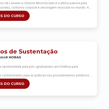
o de Lavieen e Utrason Microfocado é a última palavra para
flacidez, contorno corporal e ancoragem muscular no mundo. A
bina o ultrassom micro e macrofocado que podem ser
S DO CURSO
cordo com o objetivo e área do …
Continua
isos de Sustentação
9 HORAS
RIA
 a oportunidade para pós-graduandos em Estética para
 e conhecimento para as práticas nos procedimentos estéticos.
prática, melhor a segurança tanto para o profissional quanto
S DO CURSO
.
 uma parte teórica online de quatro horas, na sexta-feira das
e oito horas de prática na Clínica Escola do IPESSP.
aluno aprende na prática as técnicas de Fios de PDO, Fios lisos
iculados), com modelos vivos.