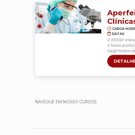
Na teoria, são e
as LINHAS GLA
Aperfe
SULCO NASOG
Clínic
CARGA HORÁ
DATAS
O IPESSP ofere
o futuro profis
carga horária d
alternando aula
DETALHE
setores do lab
Continua
NAVEGUE EM NOSSO CURSOS