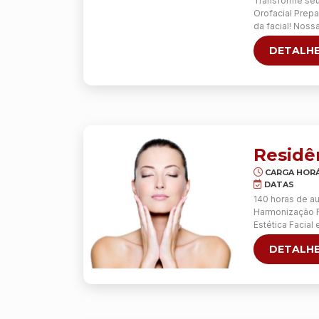
Transforme se
Orofacial Prep
da facial! Nos
práticas de int
DETALHE
altamente quali
naturais, o cur
Residê
CARGA HORÁ
DATAS
140 horas de au
Harmonização Fa
Estética Facial
atuarem no mer
DETALHE
principalmente,