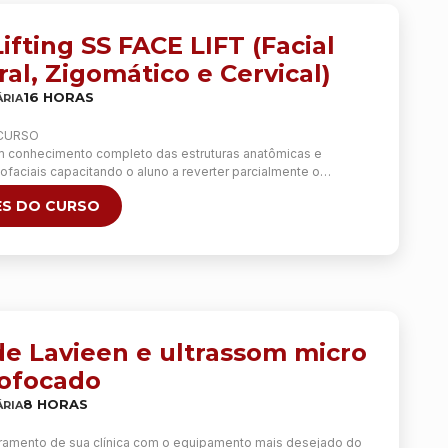
ifting SS FACE LIFT (Facial
al, Zigomático e Cervical)
16 HORAS
RIA
 CURSO
m conhecimento completo das estruturas anatômicas e
iofaciais capacitando o aluno a reverter parcialmente o
velhecimento, reposicionando anatomicamente os tecidos
S DO CURSO
ancoragem temporal, cervical e zigomática.
esultados na HOF e entenda como isso é possível!
SOS DIVIDIDOS ENTRE TEORIA E PRÁTICA EM PACIENTES
de Lavieen e ultrassom micro
ofocado
8 HORAS
RIA
ramento de sua clínica com o equipamento mais desejado do