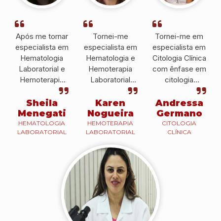
Após me tornar
Tornei-me
Tornei-me em
especialista em
especialista em
especialista em
Hematologia
Hematologia e
Citologia Clínica
Laboratorial e
Hemoterapia
com ênfase em
Hemoterapia
Laboratorial
citologia
pelo IPESSP fui
pelo IPESSP e
cérvico-vaginal
convidada a ser
atualmente, sou
pelo IPESSP e
Sheila
Karen
Andressa
docente no
docente do
atualmente é
Menegati
Nogueira
Germano
CEUNSP, em
IPESSP e
Histotécnica no
HEMATOLOGIA
HEMOTERAPIA
CITOLOGIA
LABORATORIAL
LABORATORIAL
CLÍNICA
Itu.
também em
Hospital
outras
Brigadeiro.
instituições.