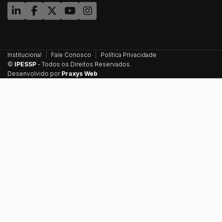
Institucional
Fale Conosco
Política Privacidade
©
IPESSP
- Todos os Direitos Reservados.
Desenvolvido por
Praxys Web