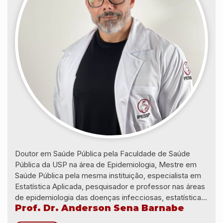
Doutor em Saúde Pública pela Faculdade de Saúde
Pública da USP na área de Epidemiologia, Mestre em
Saúde Pública pela mesma instituição, especialista em
Estatística Aplicada, pesquisador e professor nas áreas
de epidemiologia das doenças infecciosas, estatísticas
Prof. Dr. Anderson Sena Barnabe
em saúde e vigilâncias em saúde.Professor
Universitário, atuante na Secretaria Estadual de Saúde