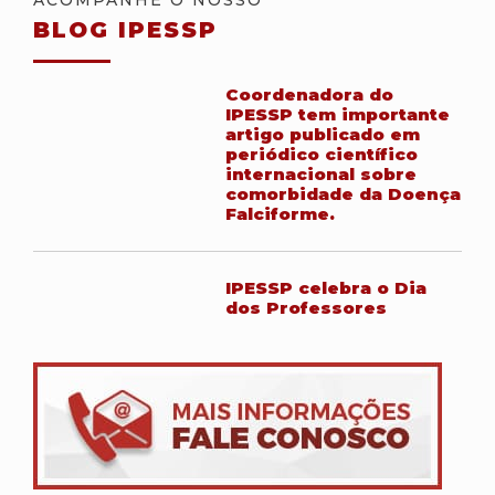
ACOMPANHE O NOSSO
BLOG IPESSP
Coordenadora do
IPESSP tem importante
artigo publicado em
periódico científico
internacional sobre
comorbidade da Doença
Falciforme.
IPESSP celebra o Dia
dos Professores