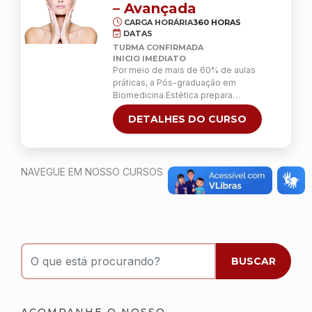
– Avançada
CARGA HORÁRIA
360 HORAS
DATAS
TURMA CONFIRMADA
INICIO IMEDIATO
Por meio de mais de 60% de aulas
práticas, a Pós-graduação em
Biomedicina Estética prepara
profissionais biomédicos a se habilitar
DETALHES DO CURSO
para a realização de procedimentos de
estética facial e corporal, avançados e
invasivos, com competência e
responsabilidade.
NAVEGUE EM NOSSO CURSOS
O que está procurando?
BUSCAR