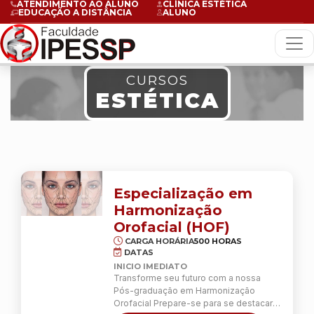
ATENDIMENTO AO ALUNO
CLÍNICA ESTÉTICA
EDUCAÇÃO A DISTÂNCIA
ALUNO
CURSOS
ESTÉTICA
Especialização em
Harmonização
Orofacial (HOF)
CARGA HORÁRIA
500 HORAS
DATAS
INICIO IMEDIATO
Transforme seu futuro com a nossa
Pós-graduação em Harmonização
Orofacial Prepare-se para se destacar