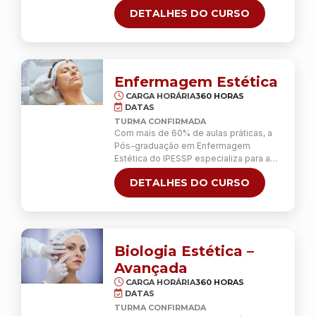
em uma áreas mais promessas estética
DETALHES DO CURSO
da facial! Nossa Pós-graduação uma
completa formação, com conteúdo
práticas de intensivas que capacitam
você a se tornar um especialista
altamente qualificado. Com foco na
excelência técnica e em os resultados
Enfermagem Estética
naturais, o curso vai …
Continua
CARGA HORÁRIA
360 HORAS
DATAS
TURMA CONFIRMADA
Com mais de 60% de aulas práticas, a
Pós-graduação em Enfermagem
Estética do IPESSP especializa para a
realização de 19 procedimentos de
DETALHES DO CURSO
estética facial e corporal, avançados e
invasivos, com competência e
responsabilidade.
Biologia Estética –
Avançada
CARGA HORÁRIA
360 HORAS
DATAS
TURMA CONFIRMADA