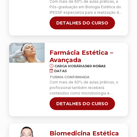
Com mais de 60% de aulas práticas, a
Pós-graduação em Biologia Estética do
IPESSP especializa para a realização de
19 procedimentos de estética facial e
DETALHES DO CURSO
corporal, avançados e invasivos, com
competência e responsabilidade. “A
Pós proporciona embasamento teórico
para o melhor entendimento dos
mecanismos bioquímicos e fisiológicos
dos procedimentos: indicações,
Farmácia Estética –
contraindicações, possíveis
Avançada
complicações e soluções”. Todo …
CARGA HORÁRIA
360 HORAS
Continua
DATAS
TURMA CONFIRMADA
Com mais de 60% de aulas práticas, o
profissional também receberá
conteúdos como microbiologia e
imunologia aplicada à saúde estética e
DETALHES DO CURSO
cosmetologia e dermocosméticos
faciais e corporais.
Biomedicina Estética