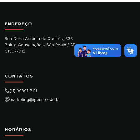
ENDEREÇO
Rua Dona Antônia de Queirós, 333
Bairro Consolação •
São Paulo
/
SP
01307-012
CONTATOS
(11) 99891-7111
marketing@ipessp.edu.br
HORÁRIOS