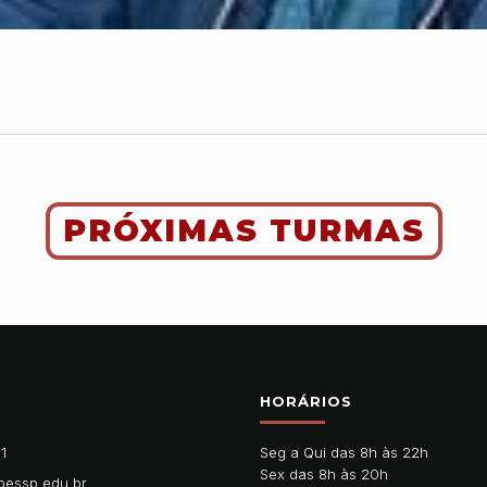
PRÓXIMAS TURMAS
HORÁRIOS
11
Seg a Qui das 8h às 22h
Sex das 8h às 20h
pessp.edu.br