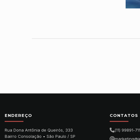
ENDEREÇO
CONTATOS
Rua Dona Antônia de Queirós, 333
(11) 99891-71
Bairro Consolação •
São Paulo
/
SP
marketing@i