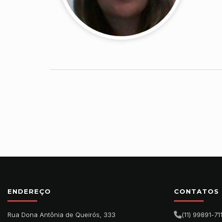
ENDEREÇO
CONTATOS
Rua Dona Antônia de Queirós, 333
(11) 99891-71